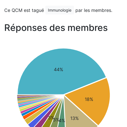
Ce QCM est tagué
par les membres.
Immunologie
Réponses des membres
44%
18%
3%
13%
3%
4%