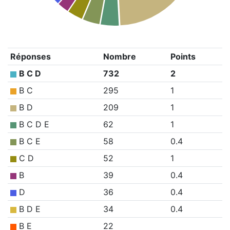
Réponses
Nombre
Points
B C D
732
2
B C
295
1
B D
209
1
B C D E
62
1
B C E
58
0.4
C D
52
1
B
39
0.4
D
36
0.4
B D E
34
0.4
B E
22