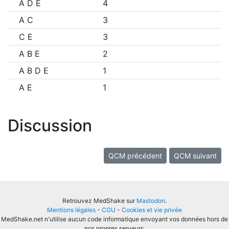
A D E
4
A C
3
C E
3
A B E
2
A B D E
1
A E
1
Discussion
QCM précédent
QCM suivant
Retrouvez MedShake sur
Mastodon
.
Mentions légales
-
CGU
-
Cookies et vie privée
MedShake.net n'utilise aucun code informatique envoyant vos données hors de
nos propres serveurs.