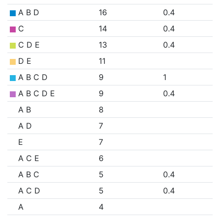
A B D
16
0.4
C
14
0.4
C D E
13
0.4
D E
11
A B C D
9
1
A B C D E
9
0.4
A B
8
A D
7
E
7
A C E
6
A B C
5
0.4
A C D
5
0.4
A
4