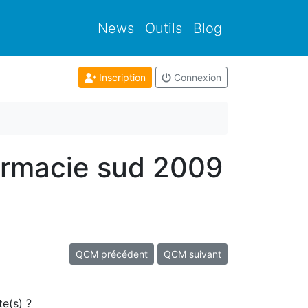
News
Outils
Blog
Inscription
Connexion
armacie sud 2009
QCM précédent
QCM suivant
te(s) ?