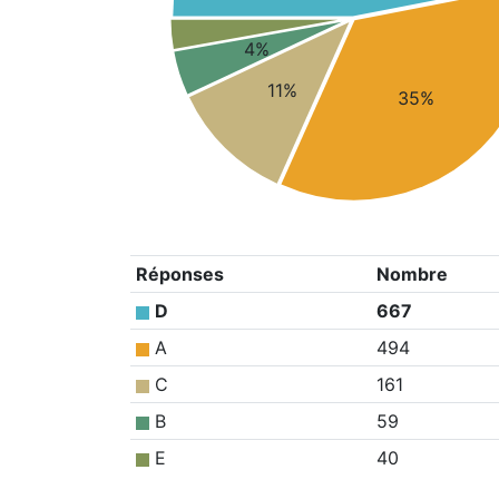
4%
11%
35%
Réponses
Nombre
D
667
A
494
C
161
B
59
E
40