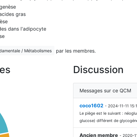
ogenèse
 acides gras
nèse
ides dans l'adipocyte
èse
par les membres.
ndamentale / Métabolismes
es
Discussion
Messages sur ce QCM
coco1602
- 2024-11-11 15:
Le piège est le suivant : néo
glucose) différent de glycogé
Ancien membre
- 2020-1