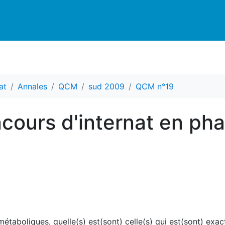
at
Annales
QCM
sud 2009
QCM n°19
cours d'internat en ph
 métaboliques, quelle(s) est(sont) celle(s) qui est(sont) exac