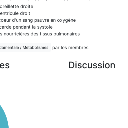
reillette droite
entricule droit
 coeur d'un sang pauvre en oxygène
ocarde pendant la systole
es nourricières des tissus pulmonaires
par les membres.
ndamentale / Métabolismes
es
Discussion