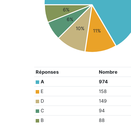
6%
6%
10%
11%
Réponses
Nombre
A
974
E
158
D
149
C
94
B
88