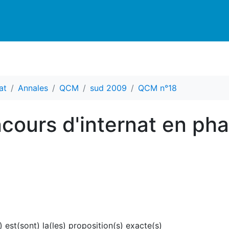
at
Annales
QCM
sud 2009
QCM n°18
cours d'internat en ph
) est(sont) la(les) proposition(s) exacte(s)