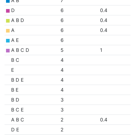
A B
7
D
6
0.4
A B D
6
0.4
A
6
0.4
A E
6
A B C D
5
1
B C
4
E
4
B D E
4
B E
4
B D
3
B C E
3
A B C
2
0.4
D E
2