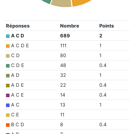
Réponses
Nombre
Points
A C D
689
2
A C D E
111
1
C D
80
1
C D E
48
0.4
A D
32
1
A D E
22
0.4
A C E
14
0.4
A C
13
1
C E
11
B C D
8
0.4