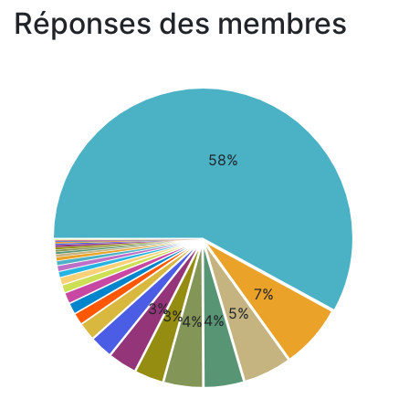
Réponses des membres
58%
7%
3%
5%
3%
4%
4%