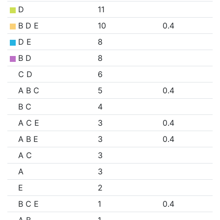
D
11
B D E
10
0.4
D E
8
B D
8
C D
6
A B C
5
0.4
B C
4
A C E
3
0.4
A B E
3
0.4
A C
3
A
3
E
2
B C E
1
0.4