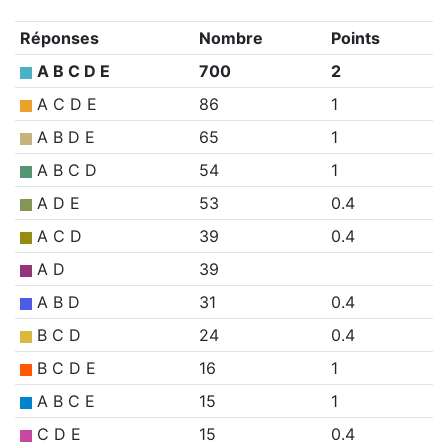
Réponses
Nombre
Points
A B C D E
700
2
A C D E
86
1
A B D E
65
1
A B C D
54
1
A D E
53
0.4
A C D
39
0.4
A D
39
A B D
31
0.4
B C D
24
0.4
B C D E
16
1
A B C E
15
1
C D E
15
0.4