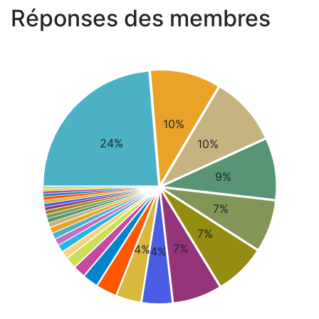
Réponses des membres
10%
24%
10%
9%
7%
7%
7%
4%
4%