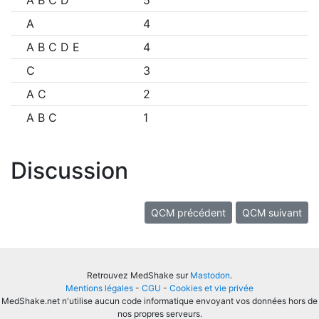
A B C D
5
A
4
A B C D E
4
C
3
A C
2
A B C
1
Discussion
QCM précédent
QCM suivant
Retrouvez MedShake sur
Mastodon
.
Mentions légales
-
CGU
-
Cookies et vie privée
MedShake.net n'utilise aucun code informatique envoyant vos données hors de
nos propres serveurs.