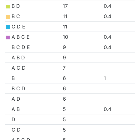
B D
17
0.4
B C
11
0.4
C D E
11
A B C E
10
0.4
B C D E
9
0.4
A B D
9
A C D
7
B
6
1
B C D
6
A D
6
A B
5
0.4
D
5
C D
5