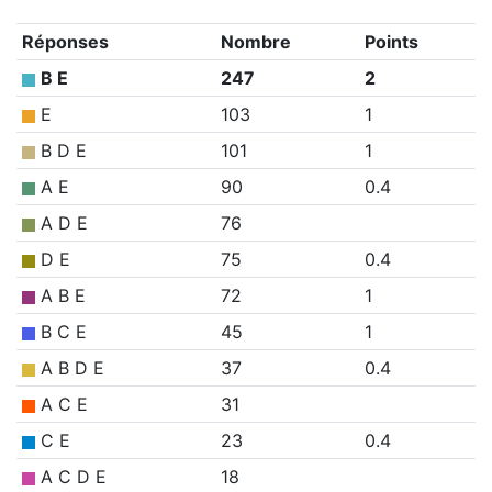
Réponses
Nombre
Points
B E
247
2
E
103
1
B D E
101
1
A E
90
0.4
A D E
76
D E
75
0.4
A B E
72
1
B C E
45
1
A B D E
37
0.4
A C E
31
C E
23
0.4
A C D E
18