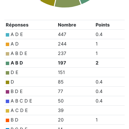
Réponses
Nombre
Points
A D E
447
0.4
A D
244
1
A B D E
237
1
A B D
197
2
D E
151
D
85
0.4
B D E
77
0.4
A B C D E
50
0.4
A C D E
39
B D
20
1