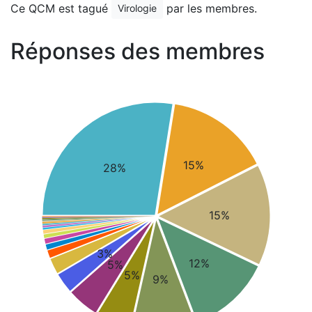
Ce QCM est tagué
par les membres.
Virologie
Réponses des membres
15%
28%
15%
3%
12%
5%
5%
9%