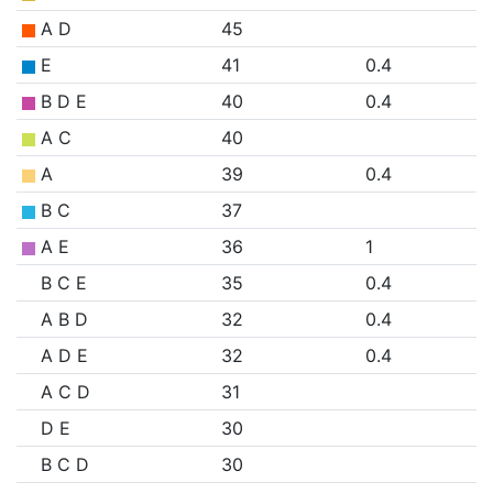
A D
45
E
41
0.4
B D E
40
0.4
A C
40
A
39
0.4
B C
37
A E
36
1
B C E
35
0.4
A B D
32
0.4
A D E
32
0.4
A C D
31
D E
30
B C D
30