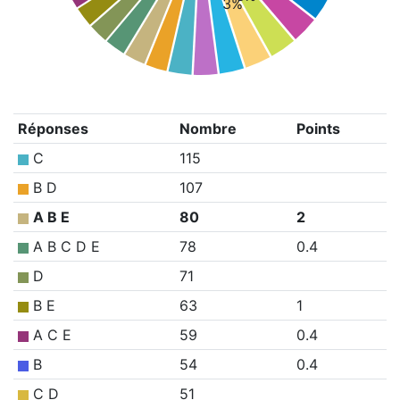
3%
Réponses
Nombre
Points
C
115
B D
107
A B E
80
2
A B C D E
78
0.4
D
71
B E
63
1
A C E
59
0.4
B
54
0.4
C D
51