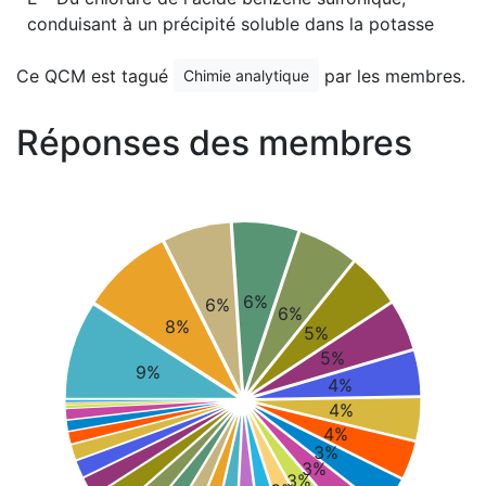
conduisant à un précipité soluble dans la potasse
Ce QCM est tagué
par les membres.
Chimie analytique
Réponses des membres
6%
6%
6%
8%
5%
5%
9%
4%
4%
4%
3%
3%
3%