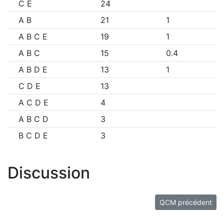
C E
24
A B
21
1
A B C E
19
1
A B C
15
0.4
A B D E
13
1
C D E
13
A C D E
4
A B C D
3
B C D E
3
Discussion
QCM précédent