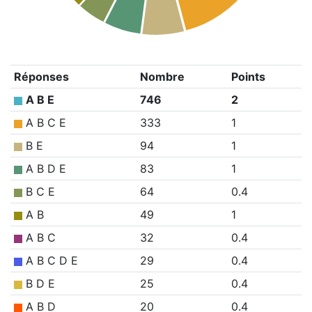
Réponses
Nombre
Points
A B E
746
2
A B C E
333
1
B E
94
1
A B D E
83
1
B C E
64
0.4
A B
49
1
A B C
32
0.4
A B C D E
29
0.4
B D E
25
0.4
A B D
20
0.4