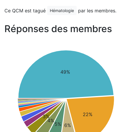
Ce QCM est tagué
par les membres.
Hématologie
Réponses des membres
49%
22%
3%
4%
5%
6%