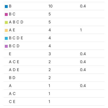
B
10
0.4
B C
5
A B C D
5
A E
4
1
B C D E
4
B C D
4
E
3
0.4
A C E
2
0.4
A D E
2
0.4
B D
2
A
1
0.4
A C
1
C E
1