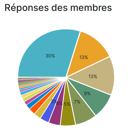
Réponses des membres
30%
13%
13%
9%
3%
7%
4%
5%