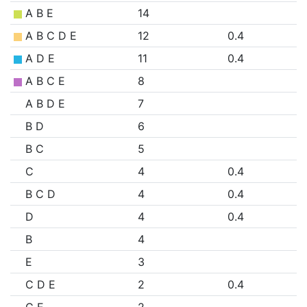
A B E
14
A B C D E
12
0.4
A D E
11
0.4
A B C E
8
A B D E
7
B D
6
B C
5
C
4
0.4
B C D
4
0.4
D
4
0.4
B
4
E
3
C D E
2
0.4