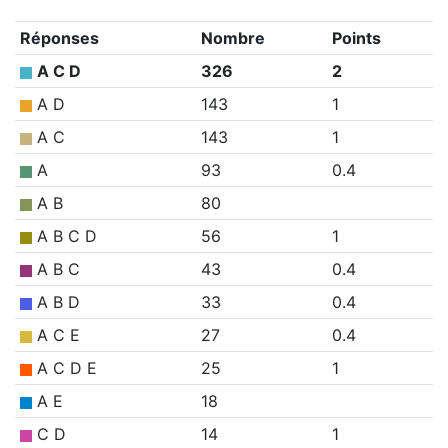
Réponses
Nombre
Points
A C D
326
2
A D
143
1
A C
143
1
A
93
0.4
A B
80
A B C D
56
1
A B C
43
0.4
A B D
33
0.4
A C E
27
0.4
A C D E
25
1
A E
18
C D
14
1