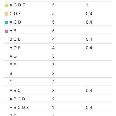
A C D E
5
1
C D E
5
0.4
A C D
5
0.4
A B
5
B C E
4
0.4
A D E
4
0.4
A D
3
B E
3
B
3
D
3
A B C
2
0.4
A B C D
2
A B C D E
1
0.4