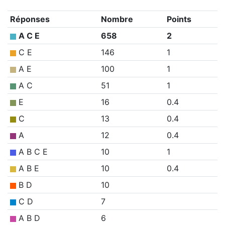
Réponses
Nombre
Points
A C E
658
2
C E
146
1
A E
100
1
A C
51
1
E
16
0.4
C
13
0.4
A
12
0.4
A B C E
10
1
A B E
10
0.4
B D
10
C D
7
A B D
6