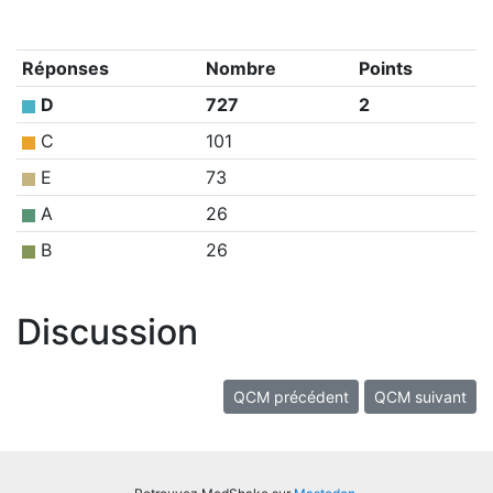
Réponses
Nombre
Points
D
727
2
C
101
E
73
A
26
B
26
Discussion
QCM précédent
QCM suivant