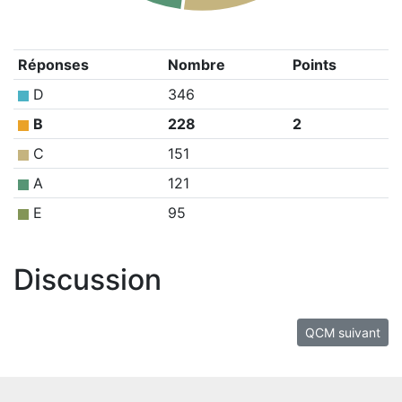
Réponses
Nombre
Points
D
346
B
228
2
C
151
A
121
E
95
Discussion
QCM suivant