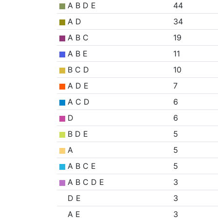
A B D E
44
A D
34
A B C
19
A B E
11
B C D
10
A D E
7
A C D
6
D
6
B D E
5
A
5
A B C E
5
A B C D E
3
D E
3
A E
3