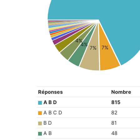
4%
4%
7%
7%
Réponses
Nombre
A B D
815
A B C D
82
B D
81
A B
48