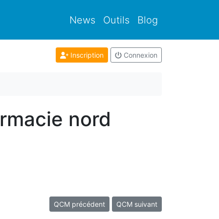
News
Outils
Blog
Inscription
Connexion
armacie nord
QCM précédent
QCM suivant