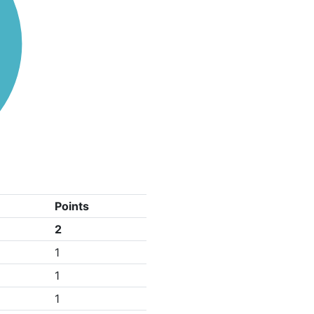
Points
2
1
1
1