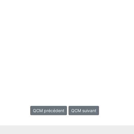
QCM précédent
QCM suivant