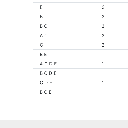
E
3
B
2
B C
2
A C
2
C
2
B E
1
A C D E
1
B C D E
1
C D E
1
B C E
1