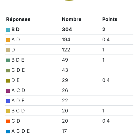
Réponses
Nombre
Points
B D
304
2
A D
194
0.4
D
122
1
B D E
49
1
C D E
43
D E
29
0.4
A C D
26
A D E
22
B C D
20
1
C D
20
0.4
A C D E
17