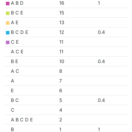
A B D
16
1
B C E
15
A E
13
B C D E
12
0.4
C E
11
A C E
11
B E
10
0.4
A C
8
A
7
E
6
B C
5
0.4
C
4
A B C D E
2
B
1
1