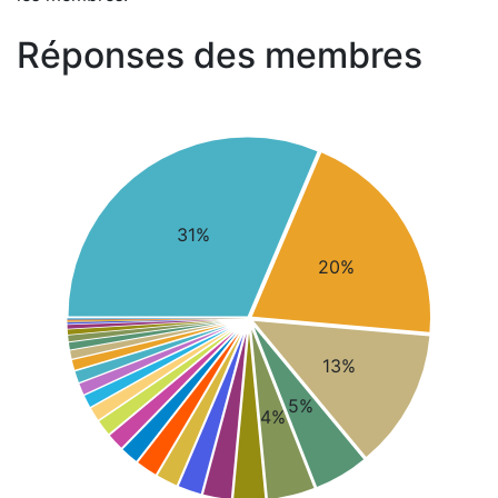
Réponses des membres
31%
20%
13%
5%
4%