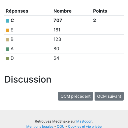
Réponses
Nombre
Points
C
707
2
E
161
B
123
A
80
D
64
Discussion
QCM précédent
QCM suivant
Retrouvez MedShake sur
Mastodon
.
Mentions légales
-
CGU
-
Cookies et vie privée