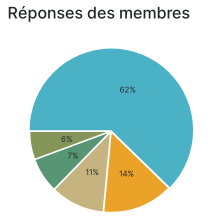
Réponses des membres
62%
6%
7%
11%
14%