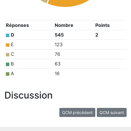
Réponses
Nombre
Points
D
545
2
E
123
C
76
B
63
A
16
Discussion
QCM précédent
QCM suivant