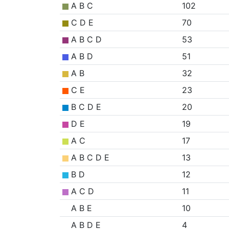
A B C
102
C D E
70
A B C D
53
A B D
51
A B
32
C E
23
B C D E
20
D E
19
A C
17
A B C D E
13
B D
12
A C D
11
A B E
10
A B D E
4