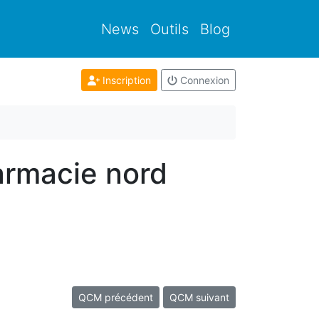
News
Outils
Blog
Inscription
Connexion
armacie nord
QCM précédent
QCM suivant