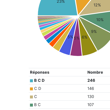
23%
12%
10%
9%
5%
6%
5%
Réponses
Nombre
B C D
246
C D
146
C
130
B C
107