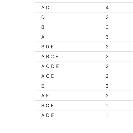
A D
4
D
3
B
3
A
3
B D E
2
A B C E
2
A C D E
2
A C E
2
E
2
A E
2
B C E
1
A D E
1