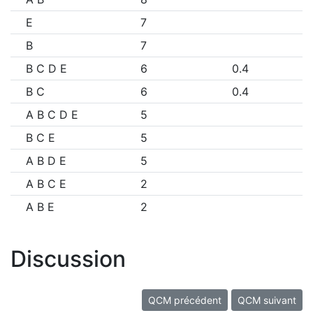
E
7
B
7
B C D E
6
0.4
B C
6
0.4
A B C D E
5
B C E
5
A B D E
5
A B C E
2
A B E
2
Discussion
QCM précédent
QCM suivant