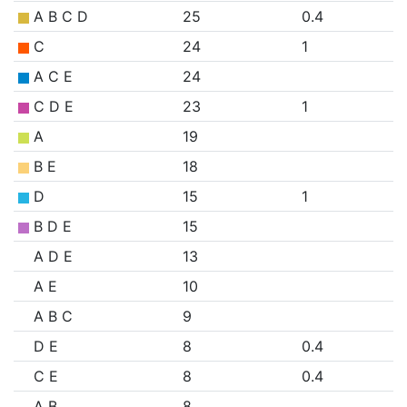
A B C D
25
0.4
C
24
1
A C E
24
C D E
23
1
A
19
B E
18
D
15
1
B D E
15
A D E
13
A E
10
A B C
9
D E
8
0.4
C E
8
0.4
A B
8