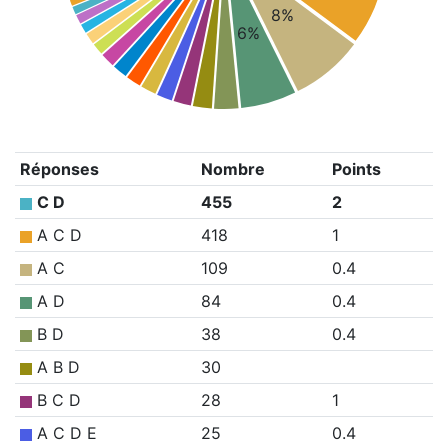
8%
6%
Réponses
Nombre
Points
C D
455
2
A C D
418
1
A C
109
0.4
A D
84
0.4
B D
38
0.4
A B D
30
B C D
28
1
A C D E
25
0.4