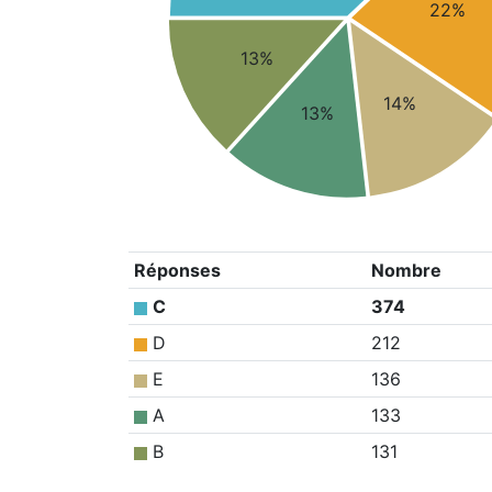
22%
13%
14%
13%
Réponses
Nombre
C
374
D
212
E
136
A
133
B
131