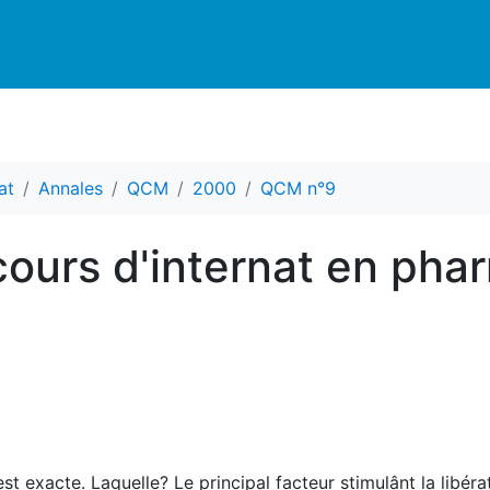
at
Annales
QCM
2000
QCM n°9
ours d'internat en pha
st exacte. Laquelle? Le principal facteur stimulânt la libéra