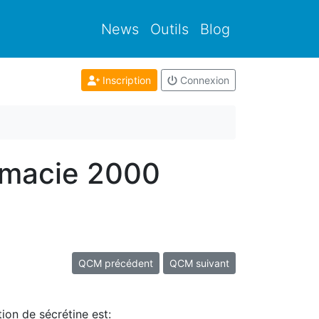
News
Outils
Blog
Inscription
Connexion
rmacie 2000
QCM précédent
QCM suivant
tion de sécrétine est: