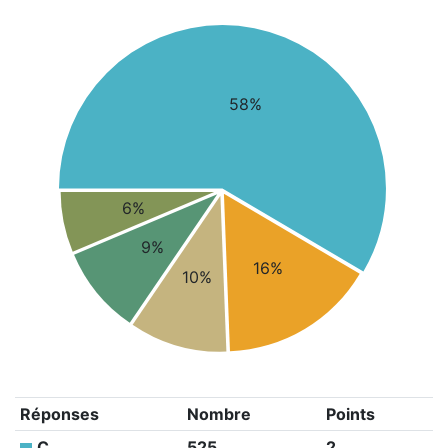
58%
6%
9%
16%
10%
Réponses
Nombre
Points
C
525
2