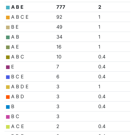
A B E
777
2
A B C E
92
1
B E
49
1
A B
34
1
A E
16
1
A B C
10
0.4
E
7
0.4
B C E
6
0.4
A B D E
3
1
A B D
3
0.4
B
3
0.4
B C
3
A C E
2
0.4