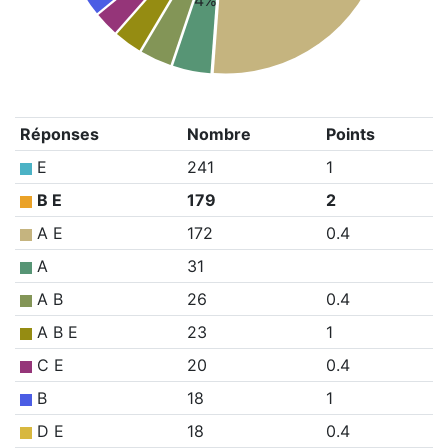
4%
Réponses
Nombre
Points
E
241
1
B E
179
2
A E
172
0.4
A
31
A B
26
0.4
A B E
23
1
C E
20
0.4
B
18
1
D E
18
0.4