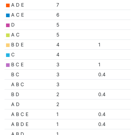
A D E
7
A C E
6
D
5
A C
5
B D E
4
1
C
4
B C E
3
1
B C
3
0.4
A B C
3
B D
2
0.4
A D
2
A B C E
1
0.4
A B D E
1
0.4
A B D
1