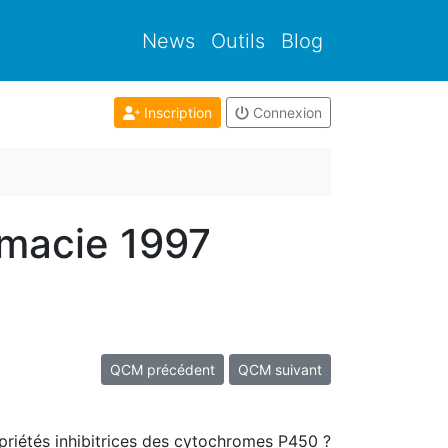
News
Outils
Blog
Inscription
Connexion
rmacie 1997
QCM précédent
QCM suivant
opriétés inhibitrices des cytochromes P450 ?