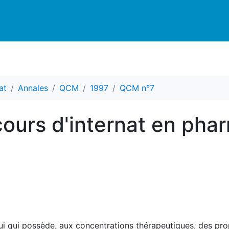
at
Annales
QCM
1997
QCM n°7
urs d'internat en pha
elui qui possède, aux concentrations thérapeutiques, des pr