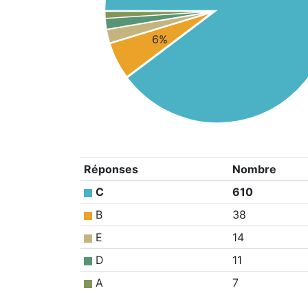
6%
Réponses
Nombre
C
610
B
38
E
14
D
11
A
7