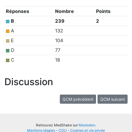
Réponses
Nombre
Points
B
239
2
A
132
E
104
D
77
C
18
Discussion
QCM précédent
QCM suivant
Retrouvez MedShake sur
Mastodon
.
Mentions légales
-
CGU
-
Cookies et vie privée