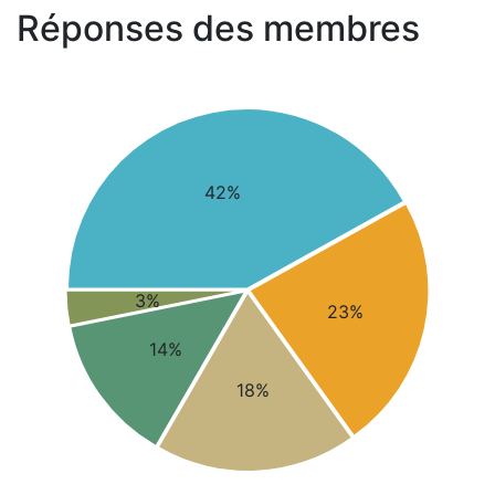
Réponses des membres
42%
3%
23%
14%
18%