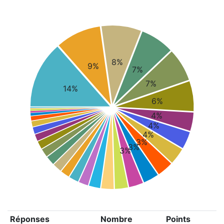
8%
9%
7%
7%
14%
6%
4%
4%
4%
3%
3%
3%
Réponses
Nombre
Points