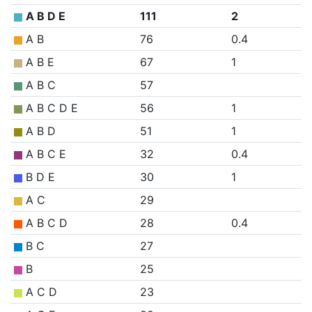
A B D E
111
2
A B
76
0.4
A B E
67
1
A B C
57
A B C D E
56
1
A B D
51
1
A B C E
32
0.4
B D E
30
1
A C
29
A B C D
28
0.4
B C
27
B
25
A C D
23