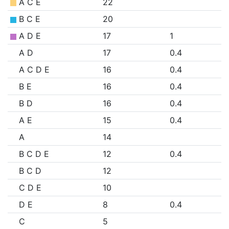
A C E
22
B C E
20
A D E
17
1
A D
17
0.4
A C D E
16
0.4
B E
16
0.4
B D
16
0.4
A E
15
0.4
A
14
B C D E
12
0.4
B C D
12
C D E
10
D E
8
0.4
C
5