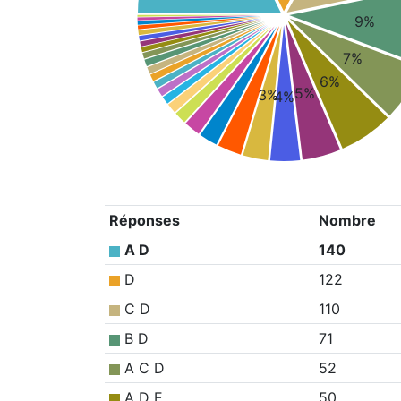
9%
7%
6%
5%
3%
4%
Réponses
Nombre
A D
140
D
122
C D
110
B D
71
A C D
52
A D E
50