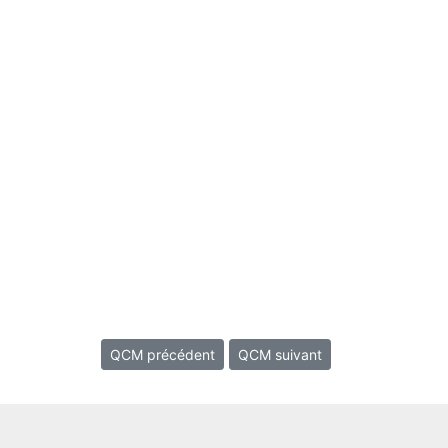
QCM précédent
QCM suivant