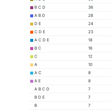
B C D
36
A B D
28
D E
24
C D E
23
A C D E
18
B C
16
C
12
A
10
A C
8
A E
8
A B C D
7
B D E
7
B
7