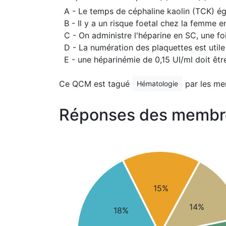
A - Le temps de céphaline kaolin (TCK) ég
B - Il y a un risque foetal chez la femme e
C - On administre l'héparine en SC, une fo
D - La numération des plaquettes est utile
E - une héparinémie de 0,15 UI/ml doit êt
Ce QCM est tagué
par les me
Hématologie
Réponses des membr
15%
14%
18%