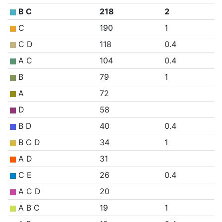
B C
218
2
C
190
1
C D
118
0.4
A C
104
0.4
B
79
1
A
72
D
58
B D
40
0.4
B C D
34
1
A D
31
C E
26
0.4
A C D
20
A B C
19
1