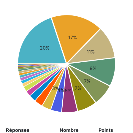
17%
20%
11%
9%
7%
3%
7%
4%
5%
Réponses
Nombre
Points