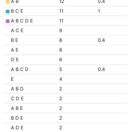
A B
12
0.4
B C E
11
1
A B C D E
11
A C E
9
B E
8
0.4
A E
8
D E
6
A B C D
5
0.4
E
4
A B D
2
C D E
2
A B E
2
B D E
2
A D E
2