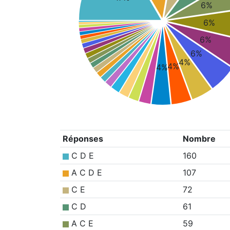
6%
6%
6%
6%
4%
4%
4%
Réponses
Nombre
C D E
160
A C D E
107
C E
72
C D
61
A C E
59