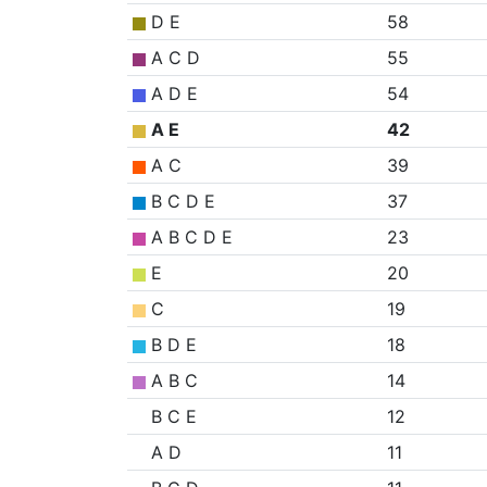
D E
58
A C D
55
A D E
54
A E
42
A C
39
B C D E
37
A B C D E
23
E
20
C
19
B D E
18
A B C
14
B C E
12
A D
11