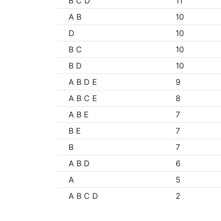
B C D
11
A B
10
D
10
B C
10
B D
10
A B D E
9
A B C E
8
A B E
7
B E
7
B
7
A B D
6
A
5
A B C D
2