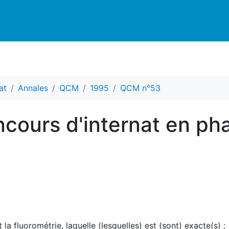
at
Annales
QCM
1995
QCM n°53
cours d'internat en ph
a fluorométrie, laquelle (lesquelles) est (sont) exacte(s) :