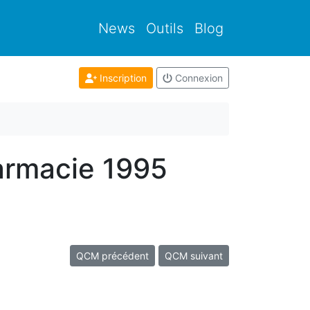
News
Outils
Blog
Inscription
Connexion
armacie 1995
QCM précédent
QCM suivant