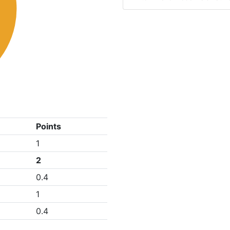
Points
1
2
0.4
1
0.4