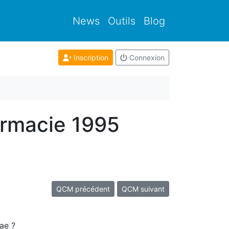
News
Outils
Blog
Inscription
Connexion
armacie 1995
QCM précédent
QCM suivant
eae ?