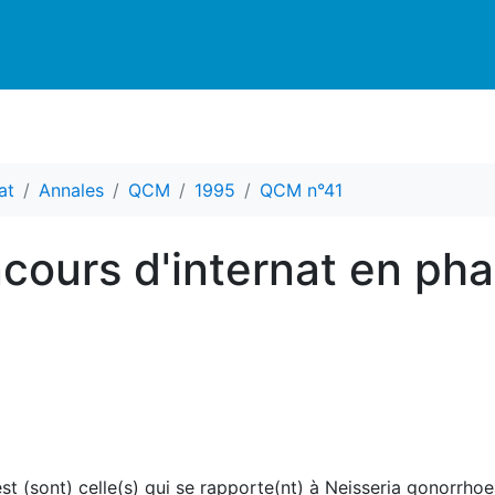
at
Annales
QCM
1995
QCM n°41
ours d'internat en ph
est (sont) celle(s) qui se rapporte(nt) à Neisseria gonorrho