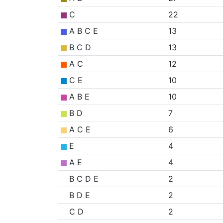
C
22
A B C E
13
B C D
13
A C
12
C E
10
A B E
10
B D
7
A C E
6
E
4
A E
4
B C D E
2
B D E
2
C D
2