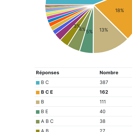
18%
3%
4%
13%
5%
Réponses
Nombre
B C
387
B C E
162
B
111
B E
40
A B C
38
A B
27