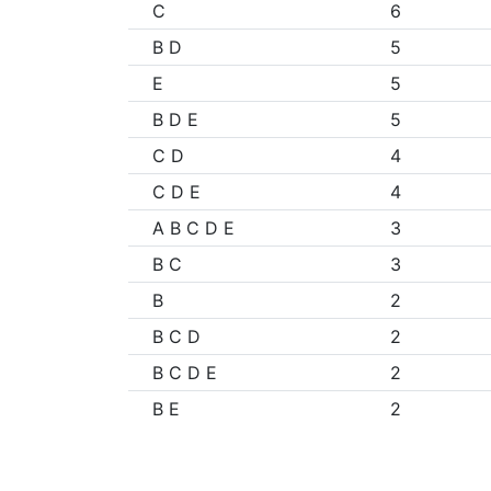
C
6
B D
5
E
5
B D E
5
C D
4
C D E
4
A B C D E
3
B C
3
B
2
B C D
2
B C D E
2
B E
2