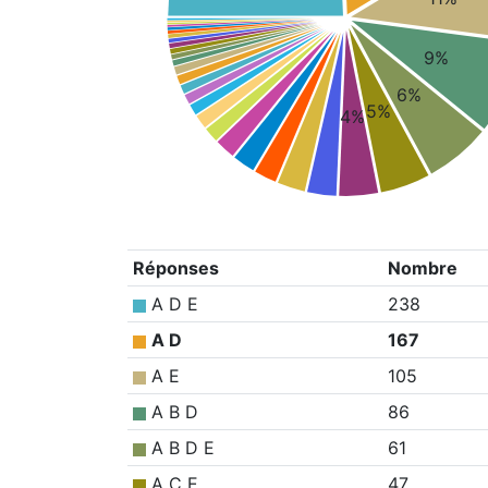
9%
6%
5%
4%
Réponses
Nombre
A D E
238
A D
167
A E
105
A B D
86
A B D E
61
A C E
47