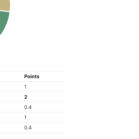
Points
1
2
0.4
1
0.4