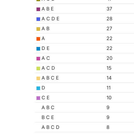
A B E
37
A C D E
28
A B
27
A
22
D E
22
A C
20
A C D
15
A B C E
14
D
11
C E
10
A B C
9
B C E
9
A B C D
8