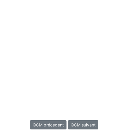
QCM précédent
QCM suivant