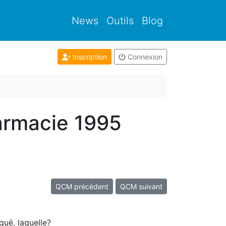
News
Outils
Blog
Inscription
Connexion
armacie 1995
QCM précédent
QCM suivant
guë, laquelle?