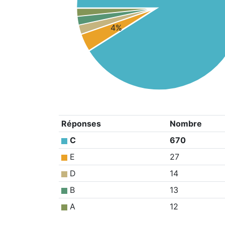
4%
Réponses
Nombre
C
670
E
27
D
14
B
13
A
12