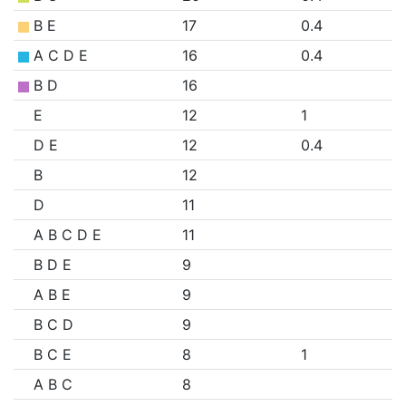
B E
17
0.4
A C D E
16
0.4
B D
16
E
12
1
D E
12
0.4
B
12
D
11
A B C D E
11
B D E
9
A B E
9
B C D
9
B C E
8
1
A B C
8