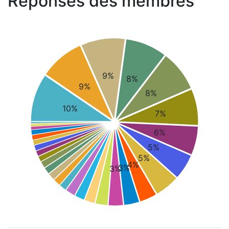
Réponses des membres
9%
8%
9%
8%
10%
7%
6%
5%
5%
4%
3%
3%