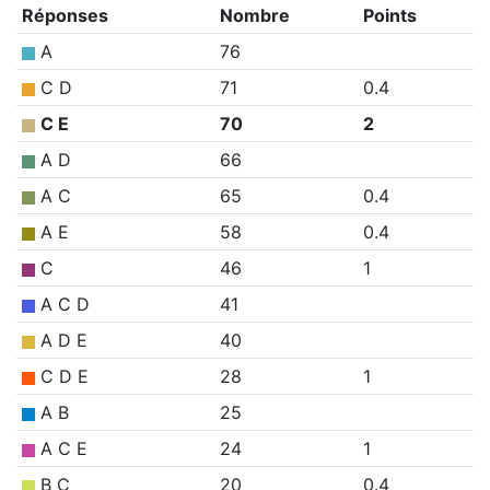
Réponses
Nombre
Points
A
76
C D
71
0.4
C E
70
2
A D
66
A C
65
0.4
A E
58
0.4
C
46
1
A C D
41
A D E
40
C D E
28
1
A B
25
A C E
24
1
B C
20
0.4