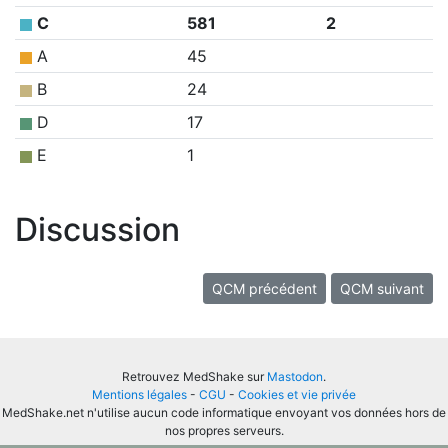
C
581
2
A
45
B
24
D
17
E
1
Discussion
QCM précédent
QCM suivant
Retrouvez MedShake sur
Mastodon
.
Mentions légales
-
CGU
-
Cookies et vie privée
MedShake.net n'utilise aucun code informatique envoyant vos données hors de
nos propres serveurs.