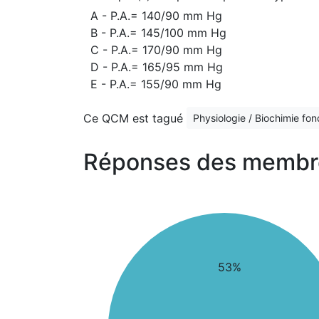
A - P.A.= 140/90 mm Hg
B - P.A.= 145/100 mm Hg
C - P.A.= 170/90 mm Hg
D - P.A.= 165/95 mm Hg
E - P.A.= 155/90 mm Hg
Ce QCM est tagué
Physiologie / Biochimie fo
Réponses des membr
53%