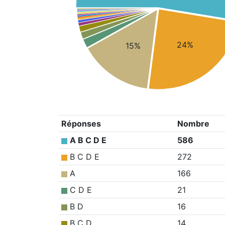
24%
15%
Réponses
Nombre
A B C D E
586
B C D E
272
A
166
C D E
21
B D
16
B C D
14