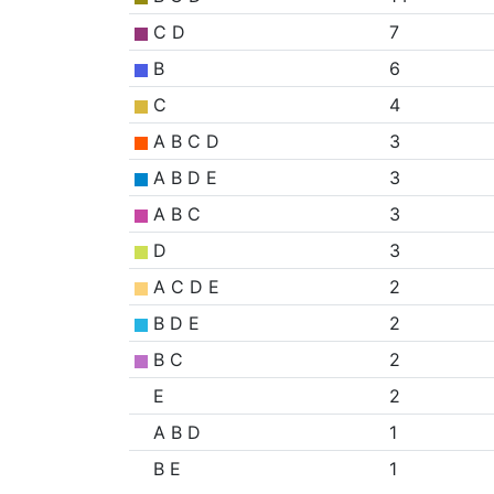
C D
7
B
6
C
4
A B C D
3
A B D E
3
A B C
3
D
3
A C D E
2
B D E
2
B C
2
E
2
A B D
1
B E
1