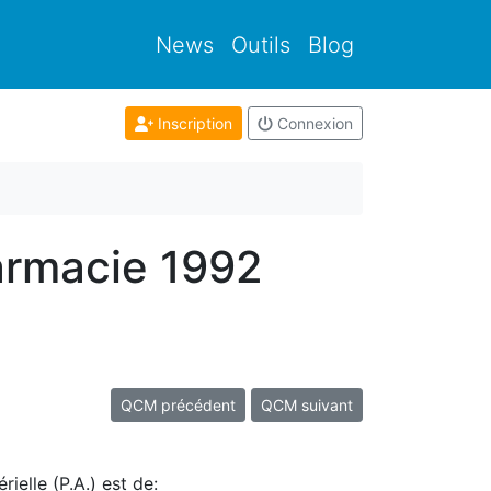
News
Outils
Blog
Inscription
Connexion
armacie 1992
QCM précédent
QCM suivant
ielle (P.A.) est de: