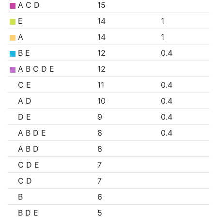
A C D
15
E
14
1
A
14
1
B E
12
0.4
A B C D E
12
C E
11
0.4
A D
10
0.4
D E
9
0.4
A B D E
8
0.4
A B D
8
C D E
7
C D
7
B
6
B D E
5