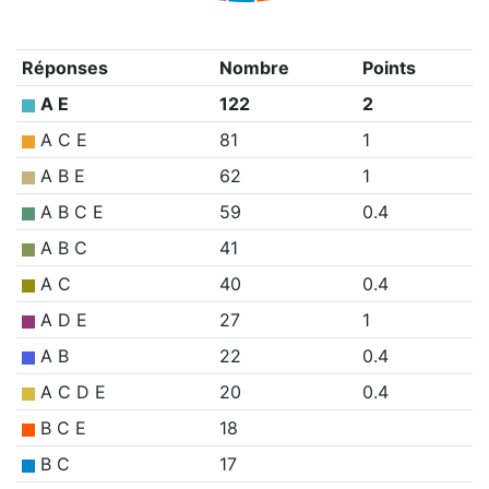
Réponses
Nombre
Points
A E
122
2
A C E
81
1
A B E
62
1
A B C E
59
0.4
A B C
41
A C
40
0.4
A D E
27
1
A B
22
0.4
A C D E
20
0.4
B C E
18
B C
17