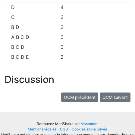
D
4
C
3
B D
3
A B C D
3
B C D
3
B C D E
2
Discussion
QCM précédent
QCM suivant
Retrouvez MedShake sur
Mastodon
.
Mentions légales
-
CGU
-
Cookies et vie privée
MedShake.net n'utilise aucun code informatique envoyant vos données hors de