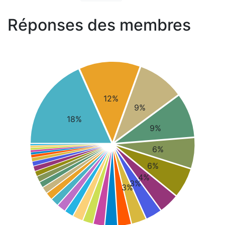
Réponses des membres
12%
9%
18%
9%
6%
6%
4%
3%
3%