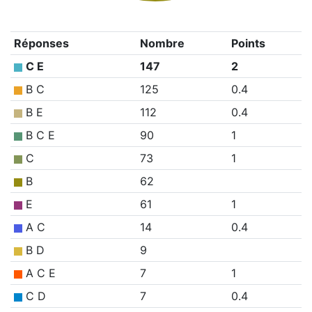
Réponses
Nombre
Points
C E
147
2
B C
125
0.4
B E
112
0.4
B C E
90
1
C
73
1
B
62
E
61
1
A C
14
0.4
B D
9
A C E
7
1
C D
7
0.4