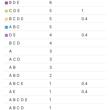
B D E
6
C D E
5
1
B C D E
5
0.4
A B C
5
D E
4
0.4
B C D
4
A
3
A C D
3
A B
3
A B D
2
A B C E
1
0.4
A E
1
0.4
A B C D E
1
A B C D
1