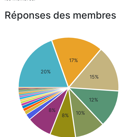
Réponses des membres
17%
20%
15%
12%
8%
10%
8%