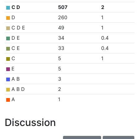
C D
507
2
D
260
1
C D E
49
1
D E
34
0.4
C E
33
0.4
C
5
1
E
5
A B
3
A B D
2
A
1
Discussion