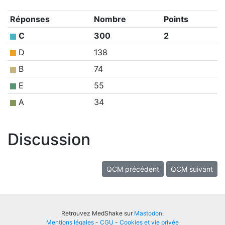
Réponses
Nombre
Points
C
300
2
D
138
B
74
E
55
A
34
Discussion
QCM précédent
QCM suivant
Retrouvez MedShake sur
Mastodon
.
Mentions légales
-
CGU
-
Cookies et vie privée