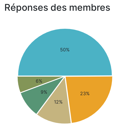
Réponses des membres
50%
6%
9%
23%
12%