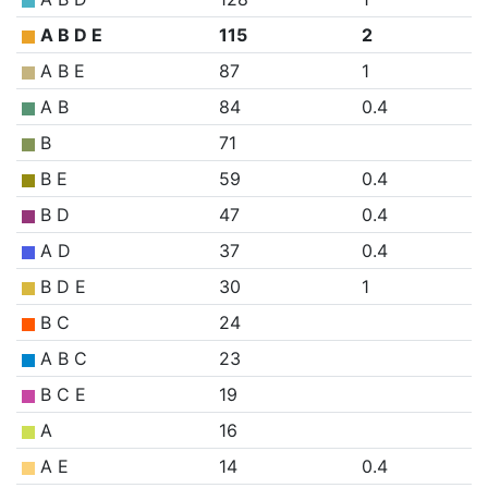
A B D E
115
2
A B E
87
1
A B
84
0.4
B
71
B E
59
0.4
B D
47
0.4
A D
37
0.4
B D E
30
1
B C
24
A B C
23
B C E
19
A
16
A E
14
0.4