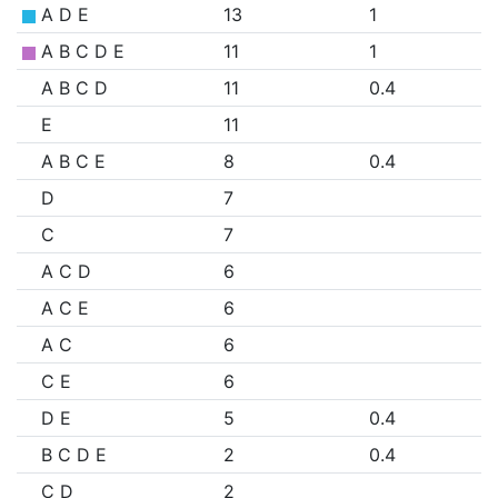
A D E
13
1
A B C D E
11
1
A B C D
11
0.4
E
11
A B C E
8
0.4
D
7
C
7
A C D
6
A C E
6
A C
6
C E
6
D E
5
0.4
B C D E
2
0.4
C D
2