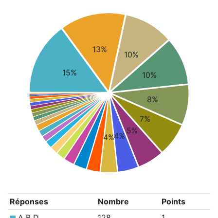
13%
10%
15%
10%
8%
7%
5%
4%
4%
Réponses
Nombre
Points
A B D
128
1