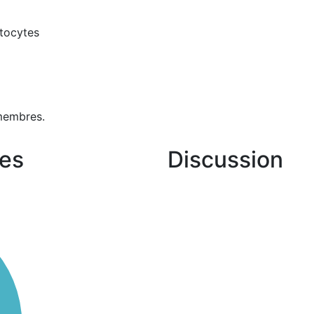
stocytes
membres.
es
Discussion