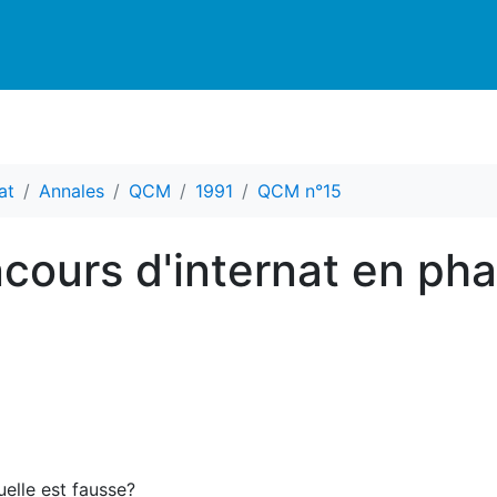
at
Annales
QCM
1991
QCM n°15
ours d'internat en ph
uelle est fausse?