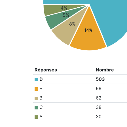
4%
5%
8%
14%
Réponses
Nombre
D
503
E
99
B
62
C
38
A
30