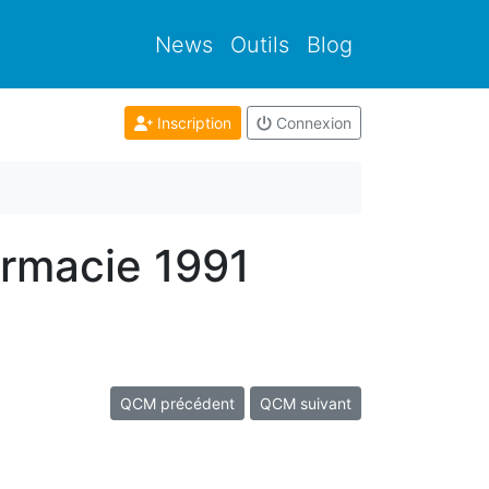
News
Outils
Blog
Inscription
Connexion
armacie 1991
QCM précédent
QCM suivant