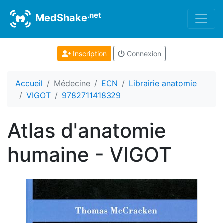
.net
MedShake
Inscription
Connexion
Accueil
Médecine
ECN
Librairie anatomie
VIGOT
9782711418329
Atlas d'anatomie
humaine - VIGOT