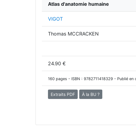
Atlas d'anatomie humaine
VIGOT
Thomas MCCRACKEN
24.90 €
160 pages - ISBN :
9782711418329
- Publié en 
Extraits PDF
À la BU ?