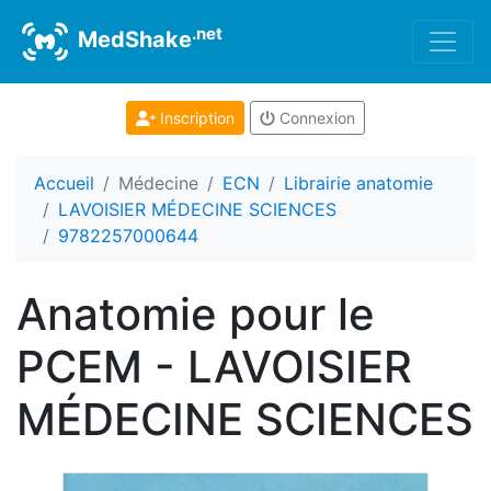
.net
MedShake
Inscription
Connexion
Accueil
Médecine
ECN
Librairie anatomie
LAVOISIER MÉDECINE SCIENCES
9782257000644
Anatomie pour le
PCEM - LAVOISIER
MÉDECINE SCIENCES