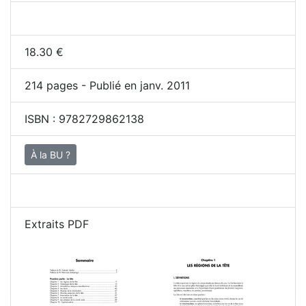
18.30
€
214
pages - Publié en janv. 2011
ISBN :
9782729862138
À la BU ?
Extraits PDF