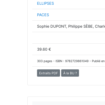
ELLIPSES
PACES
Sophie DUPONT, Philippe SÈBE, Charl
39.60 €
303 pages - ISBN :
9782729861049
- Publié en
Extraits PDF
À la BU ?