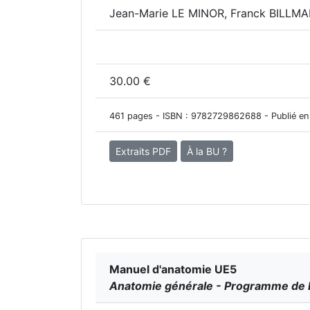
Jean-Marie LE MINOR, Franck BILLM
30.00 €
461 pages - ISBN :
9782729862688
- Publié en
Extraits PDF
À la BU ?
Manuel d'anatomie UE5
Anatomie générale - Programme de