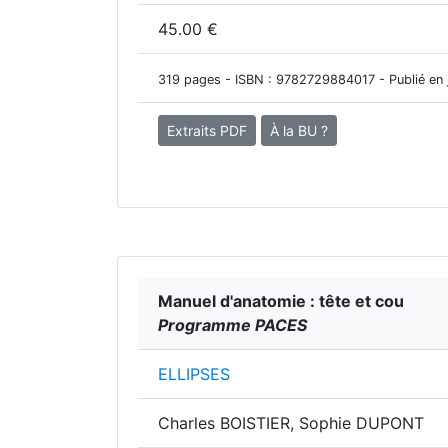
45.00 €
319 pages - ISBN :
9782729884017
- Publié en
Extraits PDF
À la BU ?
Manuel d'anatomie : tête et cou
Programme PACES
ELLIPSES
Charles BOISTIER, Sophie DUPONT