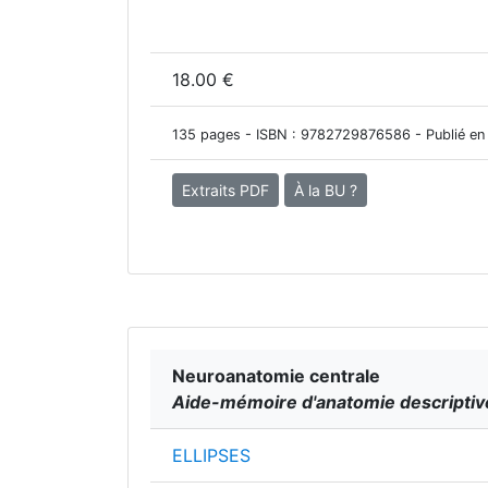
18.00 €
135 pages - ISBN :
9782729876586
- Publié en
Extraits PDF
À la BU ?
Neuroanatomie centrale
Aide-mémoire d'anatomie descripti
ELLIPSES