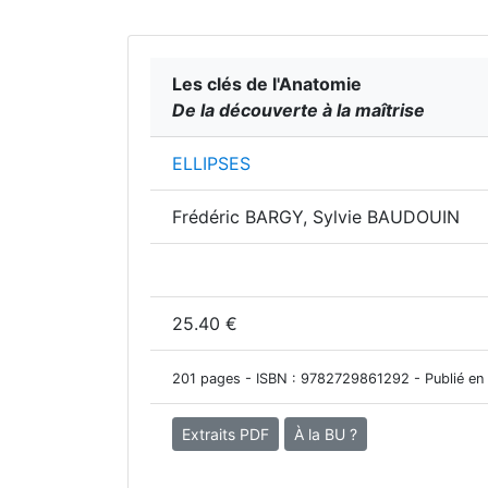
Les clés de l'Anatomie
De la découverte à la maîtrise
ELLIPSES
Frédéric BARGY, Sylvie BAUDOUIN
25.40 €
201 pages - ISBN :
9782729861292
- Publié en
Extraits PDF
À la BU ?