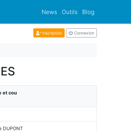
News
Outils
Blog
Inscription
Connexion
SES
e et cou
hie DUPONT