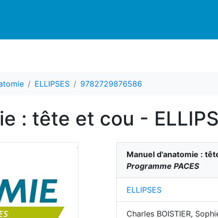
natomie
ELLIPSES
9782729876586
e : tête et cou - ELLIP
Manuel d'anatomie : têt
Programme PACES
ELLIPSES
Charles BOISTIER, Sop