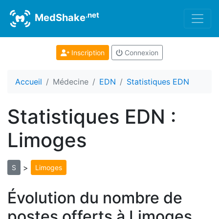
.net
MedShake
Inscription
Connexion
Accueil
Médecine
EDN
Statistiques EDN
Statistiques EDN :
Limoges
>
S
Limoges
Évolution du nombre de
postes offerts à Limoges