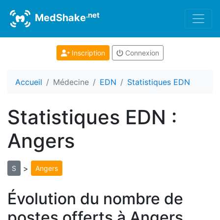
.net
MedShake
Inscription
Connexion
Accueil
Médecine
EDN
Statistiques EDN
Statistiques EDN :
Angers
>
S
Angers
Évolution du nombre de
postes offerts à Angers