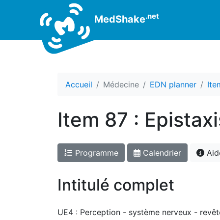
.net
MedShake
Accueil
Médecine
EDN planner
Ite
Item 87 : Epistaxi
Programme
Calendrier
Aid
Intitulé complet
UE4 : Perception - système nerveux - revê