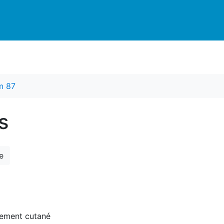
m 87
s
e
tement cutané